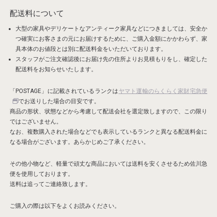
配送料について
大型の家具やデリケートなアンティーク家具などにつきましては、安全か
つ確実にお客さまの元にお届けするために、ご購入金額にかかわらず、
家
具本体のお値段とは別に配送料金
をいただいております。
スタッフがご注文確認後にお届け先の住所よりお見積もりをし、確定した
配送料をお知らせいたします。
「POSTAGE」に記載されているランクは
ヤマト運輸のらくらく家財宅急便
でお送りした場合の目安です。
商品の形状、状態などから考慮して配送会社を選定致しますので、この限り
ではございません。
なお、複数購入された場合などでも表示しているランクと異なる配送料金に
なる場合がございます。あらかじめご了承ください。
その他小物など、軽量で頑丈な商品においては送料を安くさせるため佐川急
便を使用しております。
送料は追ってご連絡致します。
ご購入の際は以下をよくお読みください。