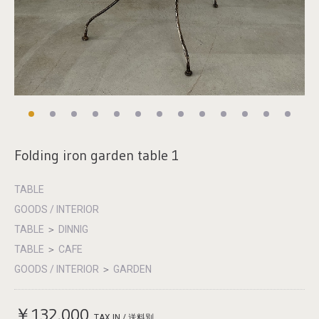
Folding iron garden table 1
TABLE
GOODS / INTERIOR
TABLE
＞
DINNIG
TABLE
＞
CAFE
GOODS / INTERIOR
＞
GARDEN
￥132,000
TAX IN / 送料別