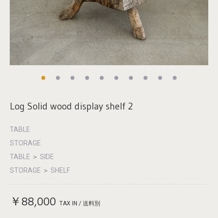
Log Solid wood display shelf 2
TABLE
STORAGE
TABLE
＞
SIDE
STORAGE
＞
SHELF
￥88,000
TAX IN / 送料別