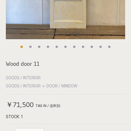
Wood door 11
GOODS / INTERIOR
GOODS / INTERIOR
＞
DOOR / WINDOW
￥71,500
TAX IN / 送料別
STOCK: 1